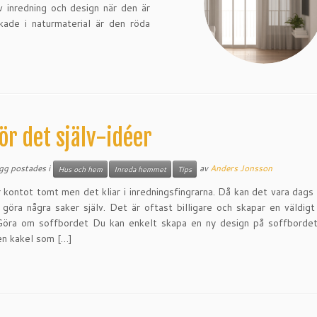
v inredning och design när den är
kade i naturmaterial är den röda
ör det själv-idéer
ägg postades i
av
Anders Jonsson
Hus och hem
Inreda hemmet
Tips
r kontot tomt men det kliar i inredningsfingrarna. Då kan det vara dags 
 göra några saker själv. Det är oftast billigare och skapar en väldigt
Göra om soffbordet Du kan enkelt skapa en ny design på soffbordet
en kakel som […]