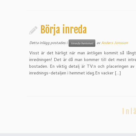
Börja inreda
Detta inlägg postades i
av
Anders Jonsson
Inreda hemmet
Visst är det härligt när man äntligen kommit så lång
inredningen! Det är då man kommer till det mest intr
bostaden. En viktig detalj är TV:n och placeringen av 
inrednings-detaljen i hemmet idag.En vacker […]
Inl