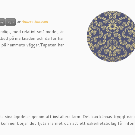
av
Anders Jonsson
ng
Tips
ändigt, med relativt små medel, är
utbud på marknaden och därför har
gel på hemmets väggar.Tapeten har
da sina ägodelar genom att installera larm. Det kan kännas tryggt när
n kommer börjar det tjuta i larmet och att ett säkerhetsbolag får info