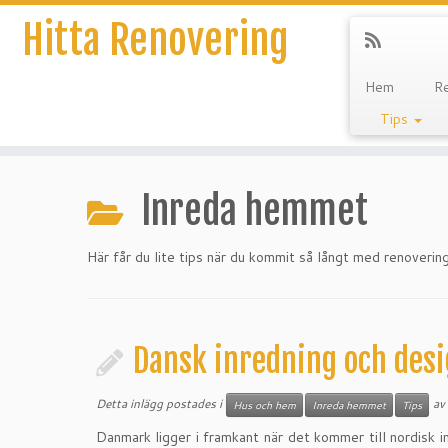
Hitta Renovering
Hem
R
Tips
Hoppa
till
Inreda hemmet
innehåll
Här får du lite tips när du kommit så långt med renoverin
Dansk inredning och des
Detta inlägg postades i
av
Hus och hem
Inreda hemmet
Tips
Danmark ligger i framkant när det kommer till nordisk 