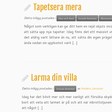
Tapetsera mera
Detta inlägg postades i
Hus och hem
Inreda hemmet
Renoveri
Något som verkligen kan ge ditt hem en rejäl skjuts inv
att sätta upp nya tapeter. Idag finns det ett massivt 
det aldrig varit lättare än nu, att sätta din egen prä
ända sedan sin uppkomst varit […]
Larma din villa
Detta inlägg postades i
av
Anders Jonsson
Inreda hemmet
Idag har det blivit mer och mer vanligt att försöka skyd
bort att veta att larmet är på och att när inbrottstjuve
att något […]