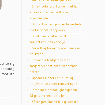
hemmet eller arbetsplatsen
Smart solenergi för hemmet hur
solceller ger kontroll över
elkostnaden
Hur rätt val av tjänster håller hela
din fastighet i toppskick
Smidig installation av IDO
toalettsits utan verktyg
Närodling för nybörjare i kruka och
pallkrage
Förvandla trädgården med
att se sig
färgstarka höstlökar i varierande
 personlig
sorter
 med lite
Upptäck lugnet i en tillfällig
stugvistelse under renoveringen
Inred med personlighet genom
färgstarka retrodetaljer
Så hjälper SmartMe:s guider dig