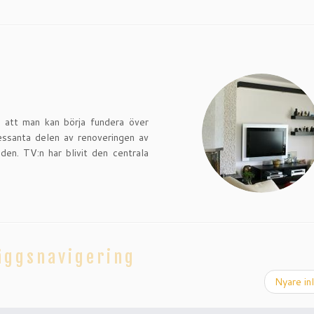
t att man kan börja fundera över
essanta delen av renoveringen av
den. TV:n har blivit den centrala
äggsnavigering
Nyare in