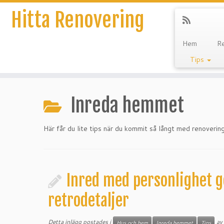
Hitta Renovering
Hem
R
Tips
Hoppa
till
Inreda hemmet
innehåll
Här får du lite tips när du kommit så långt med renoverin
Inred med personlighet 
retrodetaljer
Detta inlägg postades i
av
Hus och hem
Inreda hemmet
Tips