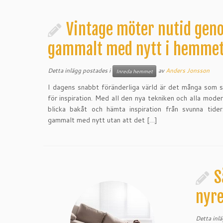
Vintage möter nutid gen
gammalt med nytt i hemme
Detta inlägg postades i
av
Anders Jonsson
Inreda hemmet
I dagens snabbt föränderliga värld är det många som sök
för inspiration. Med all den nya tekniken och alla mode
blicka bakåt och hämta inspiration från svunna tid
gammalt med nytt utan att det […]
S
nyr
Detta inl