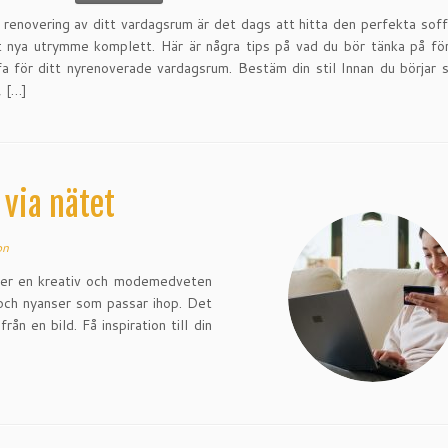
 renovering av ditt vardagsrum är det dags att hitta den perfekta soff
t nya utrymme komplett. Här är några tips på vad du bör tänka på för
fa för ditt nyrenoverade vardagsrum. Bestäm din stil Innan du börjar 
, […]
 via nätet
on
äver en kreativ och modemedveten
r och nyanser som passar ihop. Det
ån en bild. Få inspiration till din