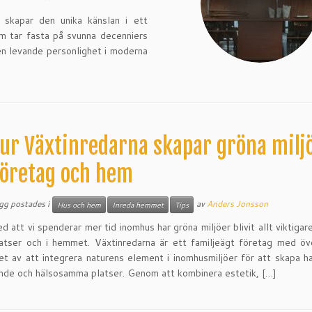
 skapar den unika känslan i ett
m tar fasta på svunna decenniers
 en levande personlighet i moderna
ur Växtinredarna skapar gröna milj
företag och hem
ägg postades i
av
Anders Jonsson
Hus och hem
Inreda hemmet
Tips
ed att vi spenderar mer tid inomhus har gröna miljöer blivit allt viktigar
atser och i hemmet. Växtinredarna är ett familjeägt företag med öv
et av att integrera naturens element i inomhusmiljöer för att skapa h
ande och hälsosamma platser. Genom att kombinera estetik, […]