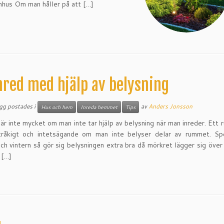
omhus Om man håller på att […]
nred med hjälp av belysning
ägg postades i
av
Anders Jonsson
Hus och hem
Inreda hemmet
Tips
är inte mycket om man inte tar hjälp av belysning när man inreder. Ett r
 tråkigt och intetsägande om man inte belyser delar av rummet. Spe
ch vintern så gör sig belysningen extra bra då mörkret lägger sig över
 […]