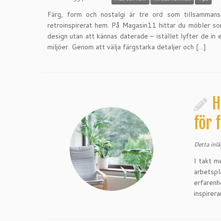
Färg, form och nostalgi är tre ord som tillsammans
retroinspirerat hem. På Magasin11 hittar du möbler so
design utan att kännas daterade – istället lyfter de in
miljöer. Genom att välja färgstarka detaljer och […]
H
för 
Detta inl
I takt m
arbetspl
erfarenh
inspirer