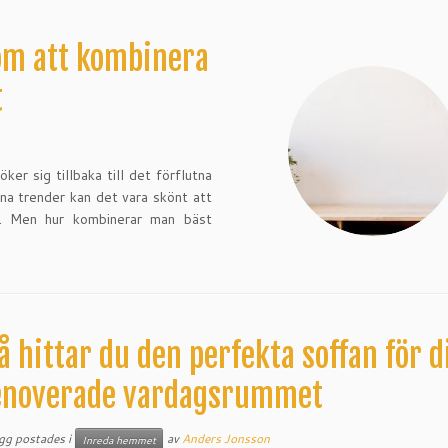
om att kombinera
t
er sig tillbaka till det förflutna
rna trender kan det vara skönt att
er. Men hur kombinerar man bäst
å hittar du den perfekta soffan för d
enoverade vardagsrummet
ägg postades i
av
Anders Jonsson
Inreda hemmet