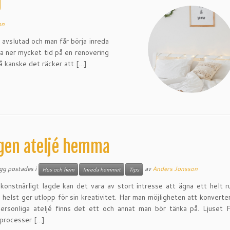
g
on
 avslutad och man får börja inreda
 ner mycket tid på en renovering
å kanske det räcker att […]
gen ateljé hemma
ägg postades i
av
Anders Jonsson
Hus och hem
Inreda hemmet
Tips
konstnärligt lagde kan det vara av stort intresse att ägna ett helt 
 helst ger utlopp för sin kreativitet. Har man möjligheten att konverte
 personliga ateljé finns det ett och annat man bör tänka på. Ljuset
 processer […]