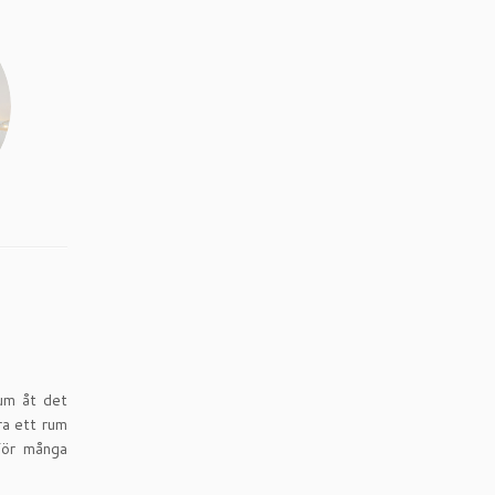
rum åt det
ra ett rum
 För många