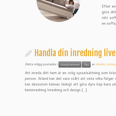
Efter en
göra dit
rätt sof
en soffa
Handla din inredning live
Detta inlägg postades i
av
Anders Jonss
Inreda hemmet
Tips
Att inreda ditt hem är en rolig sysselsättning som kr
person. Ibland kan det vara svårt att veta vilka färge
kan dessutom kännas läskigt att göra dyra köp bara utifr
heminredning Inredning och design […]