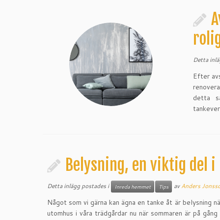
A
roli
Detta inl
Efter av
renovera
detta s
tankeve
Belysning, en viktig del 
Detta inlägg postades i
av
Anders Jonss
Inreda hemmet
Tips
Något som vi gärna kan ägna en tanke åt är belysning när
utomhus i våra trädgårdar nu när sommaren är på gång s