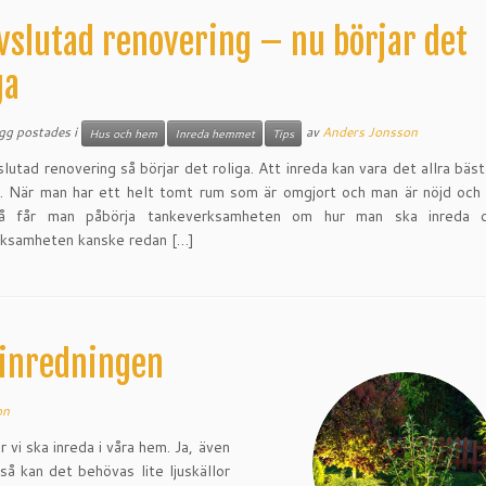
vslutad renovering – nu börjar det
ga
ägg postades i
av
Anders Jonsson
Hus och hem
Inreda hemmet
Tips
slutad renovering så börjar det roliga. Att inreda kan vara det allra bäs
. När man har ett helt tomt rum som är omgjort och man är nöjd och
å får man påbörja tankeverksamheten om hur man ska inreda d
rksamheten kanske redan […]
i inredningen
on
 vi ska inreda i våra hem. Ja, även
å kan det behövas lite ljuskällor