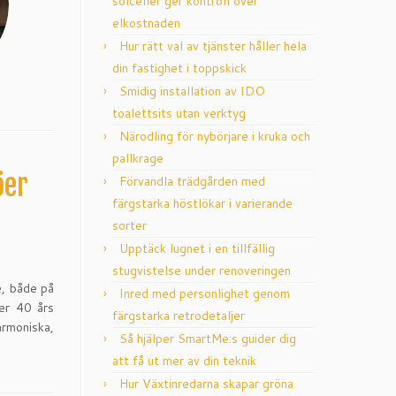
solceller ger kontroll över
elkostnaden
Hur rätt val av tjänster håller hela
din fastighet i toppskick
Smidig installation av IDO
toalettsits utan verktyg
Närodling för nybörjare i kruka och
pallkrage
öer
Förvandla trädgården med
färgstarka höstlökar i varierande
sorter
Upptäck lugnet i en tillfällig
stugvistelse under renoveringen
e, både på
Inred med personlighet genom
er 40 års
färgstarka retrodetaljer
armoniska,
Så hjälper SmartMe:s guider dig
att få ut mer av din teknik
Hur Växtinredarna skapar gröna