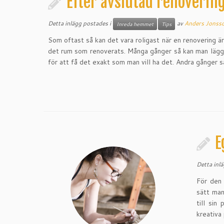
Efter avslutad renoverin
Detta inlägg postades i
av
Anders Jonss
Inreda hemmet
Tips
Som oftast så kan det vara roligast när en renovering är
det rum som renoverats. Många gånger så kan man lägga
för att få det exakt som man vill ha det. Andra gånger s
E
Detta inl
För den 
sätt man
till sin
kreativa