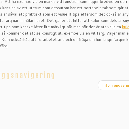
ts. Att ha exempelvis en markis vid fönstren som ligger bredvid en dörr t
te av känslan av ett uterum som dessutom har ett portabelt tak som går a
 är såväl ett praktiskt som ett visuellt tips eftersom det också är sny
tt färg när ni målar huset. Det gäller att hitta rätt kulör som dels är sny
 tips som kanske låter lite märkligt när man hör det är att välja en
kul
r så kommer det att se konstigt ut, exempelvis en vit färg. Väljer man e
s.Kom också ihåg att förarbetet är a och o i fråga om hur länge färgen
färg.
äggsnavigering
Inför renover