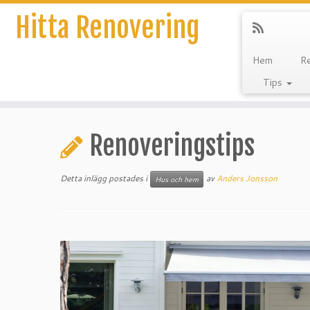
Hitta Renovering
Hem
R
Tips
Hoppa
till
Renoveringstips
innehåll
Detta inlägg postades i
av
Anders Jonsson
Hus och hem