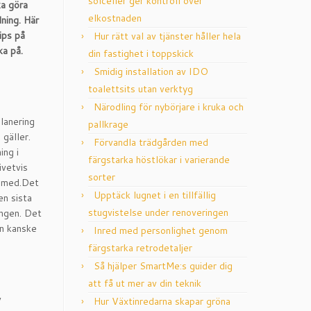
solceller ger kontroll över
ka göra
elkostnaden
dning. Här
ips på
Hur rätt val av tjänster håller hela
ka på.
din fastighet i toppskick
Smidig installation av IDO
toalettsits utan verktyg
Närodling för nybörjare i kruka och
lanering
pallkrage
 gäller.
Förvandla trädgården med
ing i
färgstarka höstlökar i varierande
ivetvis
sorter
r med.Det
Upptäck lugnet i en tillfällig
en sista
stugvistelse under renoveringen
ingen. Det
an kanske
Inred med personlighet genom
färgstarka retrodetaljer
Så hjälper SmartMe:s guider dig
att få ut mer av din teknik
v
Hur Växtinredarna skapar gröna