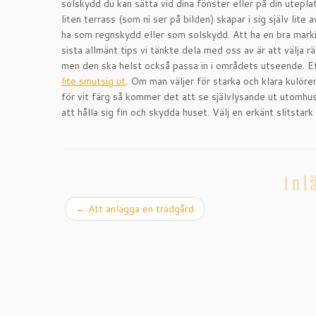
solskydd du kan sätta vid dina fönster eller på din utepla
liten terrass (som ni ser på bilden) skapar i sig själv li
ha som regnskydd eller som solskydd. Att ha en bra markis
sista allmänt tips vi tänkte dela med oss av är att välja rä
men den ska helst också passa in i områdets utseende. Ett
lite smutsig ut
. Om man väljer för starka och klara kulöre
för vit färg så kommer det att se självlysande ut utomhu
att hålla sig fin och skydda huset. Välj en erkänt slitstark 
Inl
←
Att anlägga en trädgård