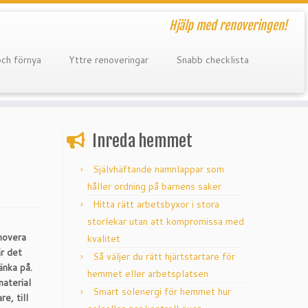
Hjälp med renoveringen!
och förnya
Yttre renoveringar
Snabb checklista
Inreda hemmet
Självhäftande namnlappar som
håller ordning på barnens saker
Hitta rätt arbetsbyxor i stora
storlekar utan att kompromissa med
enovera
kvalitet
är det
Så väljer du rätt hjärtstartare för
änka på.
hemmet eller arbetsplatsen
material
Smart solenergi för hemmet hur
re, till