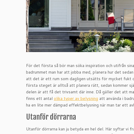
För det första så bör man söka inspiration och utifrån si
badrummet man har att jobba med, planera hur det sedan sk
att det är ett rum som dagligen utsätts för mycket fukt 
första steget är alltså att planera rätt, sedan kommer sjä
delen är att få det trivsamt där inne. Då gäller det att ma
finns ett antal
olika typer av belysning
att använda i badr
ha en lite mer dämpad effektbelysning när man tar ett av
Utanför dörrarna
Utanför dörrarna kan ju betyda en hel del. Här syftar vi fr