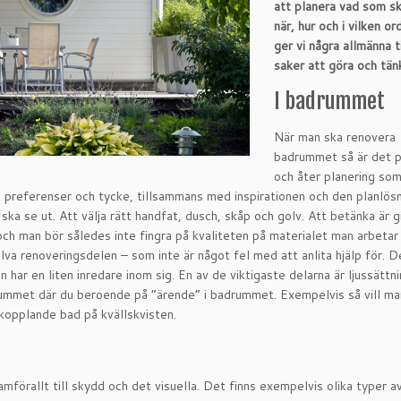
att planera vad som s
när, hur och i vilken or
ger vi några allmänna t
saker att göra och tän
I badrummet
När man ska renovera
badrummet så är det p
och åter planering som
na preferenser och tycke, tillsammans med inspirationen och den planlösn
a se ut. Att välja rätt handfat, dusch, skåp och golv. Att betänka är g
och man bör således inte fingra på kvaliteten på materialet man arbeta
lva renoveringsdelen – som inte är något fel med att anlita hjälp för. D
n har en liten inredare inom sig. En av de viktigaste delarna är ljussättn
ummet där du beroende på ”ärende” i badrummet. Exempelvis så vill m
kopplande bad på kvällskvisten.
amförallt till skydd och det visuella. Det finns exempelvis olika typer a