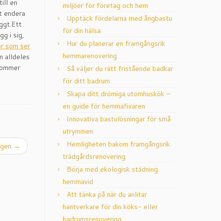
ill en
miljöer för företag och hem
tt endera
Upptäck fördelarna med ångbastu
ggt.Ett
för din hälsa
gg i sig,
Hur du planerar en framgångsrik
ör som ser
hemmarenovering
n alldeles
 kommer
Så väljer du rätt fristående badkar
för ditt badrum
Skapa ditt drömiga utomhuskök –
en guide för hemmafixaren
Innovativa bastulösningar för små
utrymmen
Hemligheten bakom framgångsrik
ingen
→
trädgårdsrenovering
Börja med ekologisk städning
hemmavid
Att tänka på när du anlitar
hantverkare för din köks- eller
badrumsrenovering