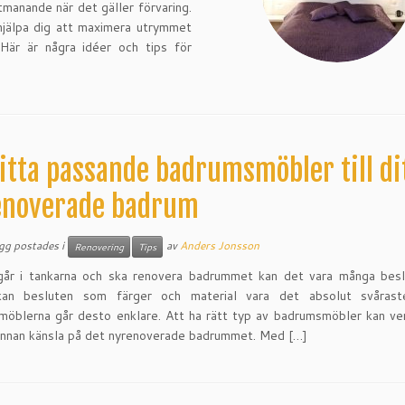
utmanande när det gäller förvaring.
hjälpa dig att maximera utrymmet
 Här är några idéer och tips för
itta passande badrumsmöbler till di
enoverade badrum
ägg postades i
av
Anders Jonsson
Renovering
Tips
år i tankarna och ska renovera badrummet kan det vara många beslu
kan besluten som färger och material vara det absolut svåras
öblerna går desto enklare. Att ha rätt typ av badrumsmöbler kan ve
annan känsla på det nyrenoverade badrummet. Med […]