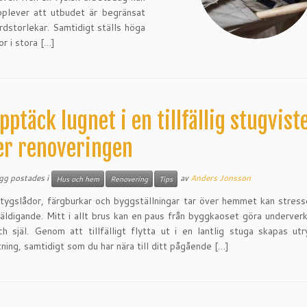
upplever att utbudet är begränsat
rdstorlekar. Samtidigt ställs höga
r i stora […]
pptäck lugnet i en tillfällig stugvist
er renoveringen
ägg postades i
av
Anders Jonsson
Hus och hem
Renovering
Tips
tygslådor, färgburkar och byggställningar tar över hemmet kan stres
väldigande. Mitt i allt brus kan en paus från byggkaoset göra underver
h själ. Genom att tillfälligt flytta ut i en lantlig stuga skapas u
ning, samtidigt som du har nära till ditt pågående […]