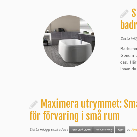
S
badr
Detta inl
Badrumme
Genom a
oas. Här
Innan du
Maximera utrymmet: Sma
för förvaring i små rum
Detta inlägg postades i
av
And
Hus och hem
Renovering
Tips