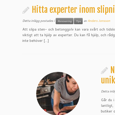
Hitta experter inom slipn
Detta inlägg postades i
av
Anders Jonsson
Renovering
Tips
Att slipa sten- och betonggolv kan vara svårt och tidskr
viktigt att ta hjälp av experter. Du kan få hjälp, och rå
inte behöver […]
N
unik
Detta inl
Går du i
lantligt
butiker o