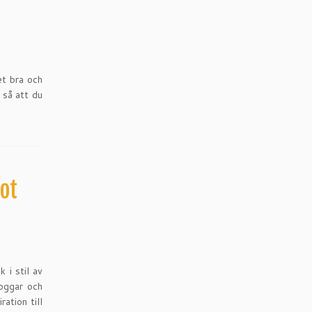
et bra och
 så att du
ot
i stil av
loggar och
ration till