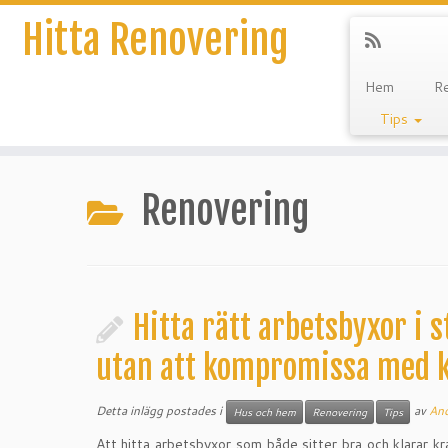
Hitta Renovering
Hem
R
Tips
Hoppa
till
Renovering
innehåll
Hitta rätt arbetsbyxor i s
utan att kompromissa med k
Detta inlägg postades i
av
And
Hus och hem
Renovering
Tips
Att hitta arbetsbyxor som både sitter bra och klarar k