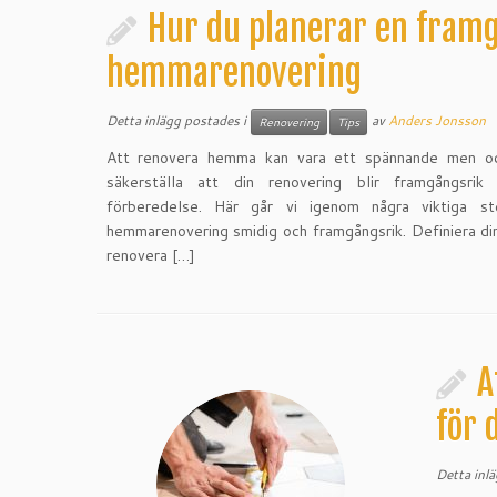
Hur du planerar en fram
hemmarenovering
Detta inlägg postades i
av
Anders Jonsson
Renovering
Tips
Att renovera hemma kan vara ett spännande men oc
säkerställa att din renovering blir framgångsrik
förberedelse. Här går vi igenom några viktiga s
hemmarenovering smidig och framgångsrik. Definiera di
renovera […]
A
för 
Detta inl