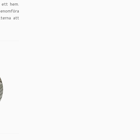
 ett hem.
 genomföra
kterna att