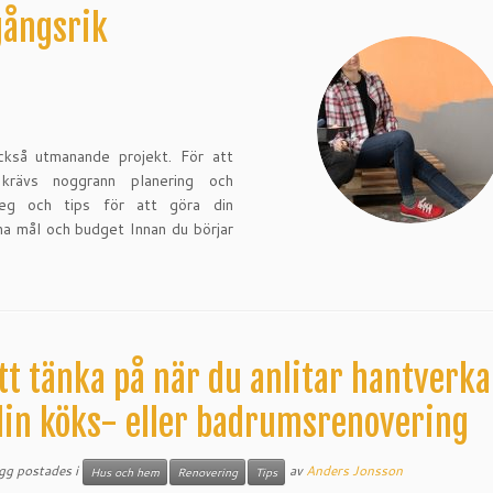
gångsrik
kså utmanande projekt. För att
 krävs noggrann planering och
teg och tips för att göra din
na mål och budget Innan du börjar
tt tänka på när du anlitar hantverka
din köks- eller badrumsrenovering
ägg postades i
av
Anders Jonsson
Hus och hem
Renovering
Tips