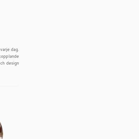
varje dag.
kopplande
och design