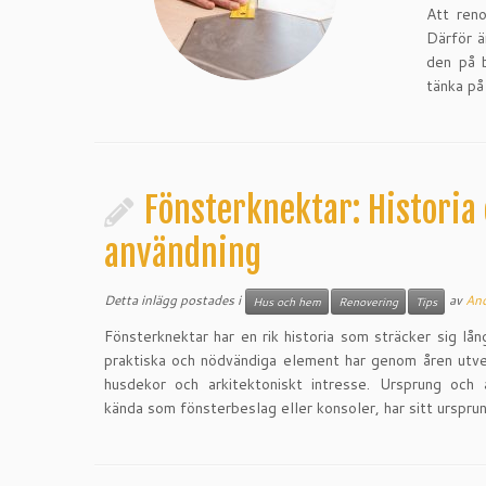
Att ren
Därför ä
den på b
tänka på
Fönsterknektar: Historia
användning
Detta inlägg postades i
av
And
Hus och hem
Renovering
Tips
Fönsterknektar har en rik historia som sträcker sig lån
praktiska och nödvändiga element har genom åren utveck
husdekor och arkitektoniskt intresse. Ursprung och 
kända som fönsterbeslag eller konsoler, har sitt urspru