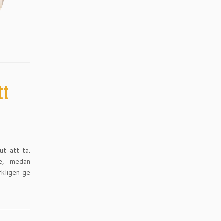
tt
t att ta.
te, medan
rkligen ge