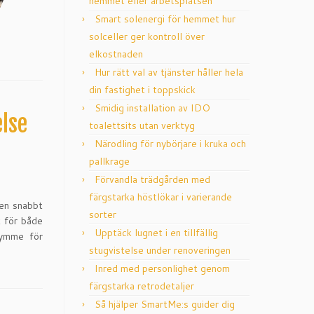
hemmet eller arbetsplatsen
Smart solenergi för hemmet hur
solceller ger kontroll över
elkostnaden
Hur rätt val av tjänster håller hela
din fastighet i toppskick
Smidig installation av IDO
else
toalettsits utan verktyg
Närodling för nybörjare i kruka och
pallkrage
Förvandla trädgården med
färgstarka höstlökar i varierande
sen snabbt
sorter
k för både
Upptäck lugnet i en tillfällig
trymme för
stugvistelse under renoveringen
Inred med personlighet genom
färgstarka retrodetaljer
Så hjälper SmartMe:s guider dig