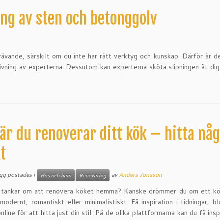
ing av sten och betonggolv
ävande, särskilt om du inte har rätt verktyg och kunskap. Därför är d
dgivning av experterna. Dessutom kan experterna sköta slipningen åt dig
är du renoverar ditt kök – hitta någ
t
ägg postades i
av
Anders Jonsson
Hus och hem
Renovering
 tankar om att renovera köket hemma? Kanske drömmer du om ett kök 
, modernt, romantiskt eller minimalistiskt. Få inspiration i tidningar, b
nline för att hitta just din stil. På de olika plattformarna kan du få inspi