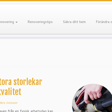
enovering
Renoveringstips
Säkra ditt hem
Förändra 
tora storlekar
valitet
ers Jonsson
raven från en fysisk arbetsdag kan