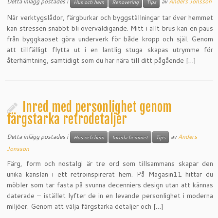
Detta inlägg postades i
av
Anders Jonsson
Hus och hem
Renovering
Tips
När verktygslådor, färgburkar och byggställningar tar över hemmet
kan stressen snabbt bli överväldigande. Mitt i allt brus kan en paus
från byggkaoset göra underverk för både kropp och själ. Genom
att tillfälligt flytta ut i en lantlig stuga skapas utrymme för
återhämtning, samtidigt som du har nära till ditt pågående […]
Inred med personlighet genom
färgstarka retrodetaljer
Detta inlägg postades i
av
Anders
Hus och hem
Inreda hemmet
Tips
Jonsson
Färg, form och nostalgi är tre ord som tillsammans skapar den
unika känslan i ett retroinspirerat hem. På Magasin11 hittar du
möbler som tar fasta på svunna decenniers design utan att kännas
daterade – istället lyfter de in en levande personlighet i moderna
miljöer. Genom att välja färgstarka detaljer och […]