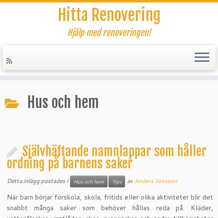
Hitta Renovering
Hjälp med renoveringen!
Hoppa
till
Hus och hem
innehåll
Självhäftande namnlappar som håller
ordning på barnens saker
Detta inlägg postades i
av
Anders Jonsson
Hus och hem
Tips
När barn börjar förskola, skola, fritids eller olika aktiviteter blir det
snabbt många saker som behöver hållas reda på. Kläder,