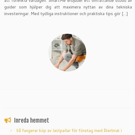
att förenkla vardagen. SmartMe erbjuder ett omfattande utbud av
guider som hjälper dig att maximera nyttan av dina tekniska
investeringar. Med tydliga instruktioner och praktiska tips gör […]
Inreda hemmet
Så fungerar köp av lastpallar för företag med återbruk i