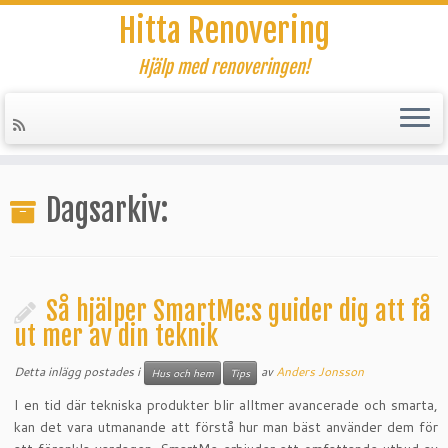
Hitta Renovering
Hjälp med renoveringen!
Hoppa
till
Dagsarkiv:
innehåll
Så hjälper SmartMe:s guider dig att få
ut mer av din teknik
Detta inlägg postades i
av
Anders Jonsson
Hus och hem
Tips
I en tid där tekniska produkter blir alltmer avancerade och smarta,
kan det vara utmanande att förstå hur man bäst använder dem för