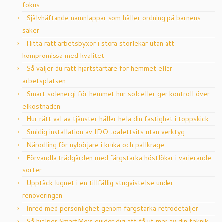
fokus
Självhäftande namnlappar som håller ordning på barnens
saker
Hitta rätt arbetsbyxor i stora storlekar utan att
kompromissa med kvalitet
Så väljer du rätt hjärtstartare för hemmet eller
arbetsplatsen
Smart solenergi för hemmet hur solceller ger kontroll över
elkostnaden
Hur rätt val av tjänster håller hela din fastighet i toppskick
Smidig installation av IDO toalettsits utan verktyg
Närodling för nybörjare i kruka och pallkrage
Förvandla trädgården med färgstarka höstlökar i varierande
sorter
Upptäck lugnet i en tillfällig stugvistelse under
renoveringen
Inred med personlighet genom färgstarka retrodetaljer
Så hjälper SmartMe:s guider dig att få ut mer av din teknik