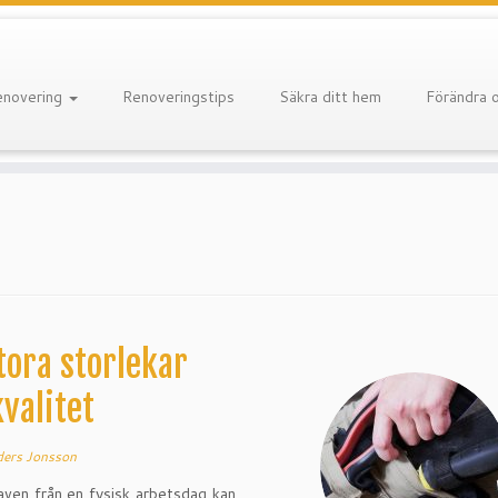
enovering
Renoveringstips
Säkra ditt hem
Förändra 
tora storlekar
valitet
ers Jonsson
raven från en fysisk arbetsdag kan